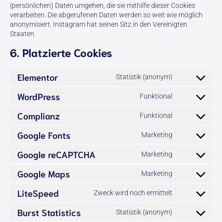
(persönlichen) Daten umgehen, die sie mithilfe dieser Cookies
verarbeiten. Die abgerufenen Daten werden so weit wie möglich
anonymisiert. Instagram hat seinen Sitz in den Vereinigten
Staaten
6. Platzierte Cookies
Elementor
Statistik (anonym)
Consent
to
WordPress
Funktional
service
Consent
elementor
to
Complianz
Funktional
service
Consent
wordpress
to
Google Fonts
Marketing
service
Consent
complianz
to
Google reCAPTCHA
Marketing
service
Consent
google-
to
Google Maps
Marketing
fonts
service
Consent
google-
to
LiteSpeed
Zweck wird noch ermittelt
recaptcha
service
Consent
google-
to
Burst Statistics
Statistik (anonym)
maps
service
Consent