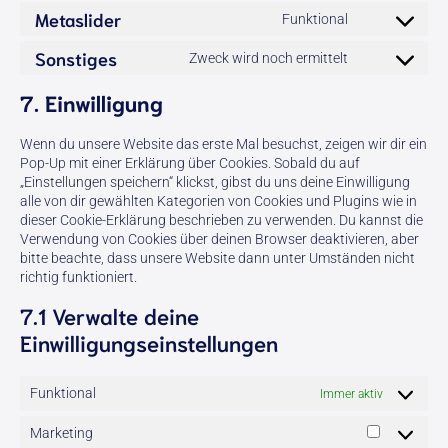
litespeed
to
Metaslider
Funktional
service
Consent
burst-
to
Sonstiges
Zweck wird noch ermittelt
statistics
service
Consent
metaslider
to
7. Einwilligung
service
sonstiges
Wenn du unsere Website das erste Mal besuchst, zeigen wir dir ein
Pop-Up mit einer Erklärung über Cookies. Sobald du auf
„Einstellungen speichern“ klickst, gibst du uns deine Einwilligung
alle von dir gewählten Kategorien von Cookies und Plugins wie in
dieser Cookie-Erklärung beschrieben zu verwenden. Du kannst die
Verwendung von Cookies über deinen Browser deaktivieren, aber
bitte beachte, dass unsere Website dann unter Umständen nicht
richtig funktioniert.
7.1 Verwalte deine
Einwilligungseinstellungen
Funktional
Immer aktiv
Marketing
Marketing