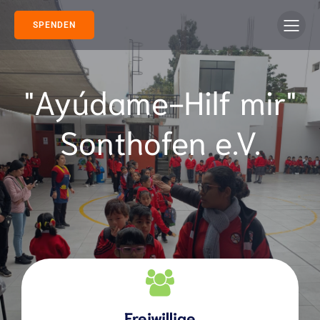
SPENDEN
"Ayúdame-Hilf mir"
Sonthofen e.V.
Freiwillige